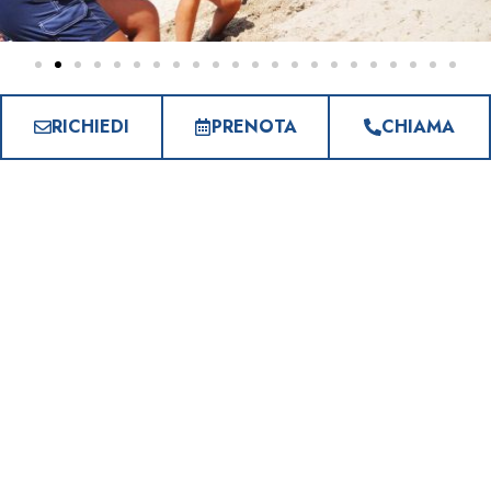
RICHIEDI
PRENOTA
CHIAMA
Perché sceglierci?
Non vedrai l’ora di passare con noi le tue prossime
Vacanze estive al mare!
VILLAGGIO MERAVIGLIOSO
Il Salinello è un villaggio meraviglioso, questo
è stato il nostro nono anno, qui trovi tutto: