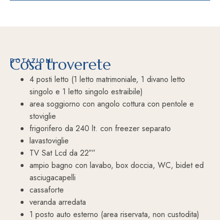
Cosa troverete
DOTAZIONI
4 posti letto (1 letto matrimoniale, 1 divano letto
singolo e 1 letto singolo estraibile)
area soggiorno con angolo cottura con pentole e
stoviglie
frigorifero da 240 lt. con freezer separato
lavastoviglie
TV Sat Lcd da 22″”
ampio bagno con lavabo, box doccia, WC, bidet ed
asciugacapelli
cassaforte
veranda arredata
1 posto auto esterno (area riservata, non custodita)