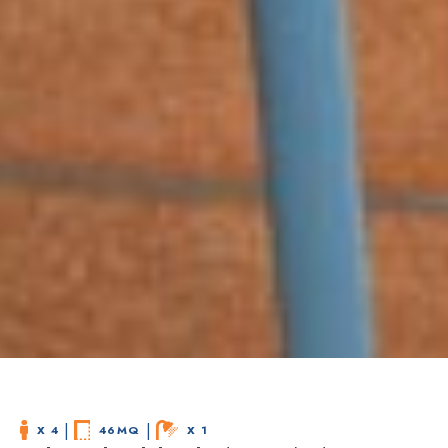
 | 
 | 
X 4
46MQ
X 1