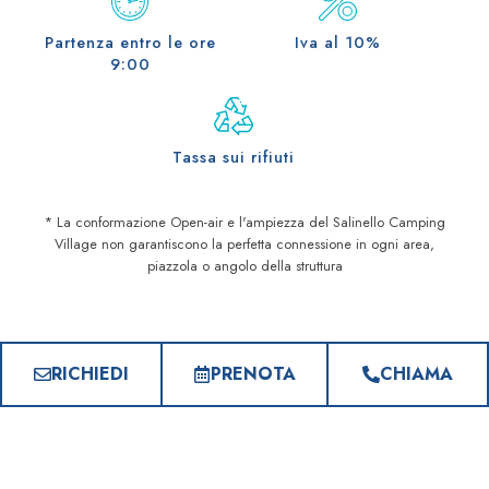
Partenza entro le ore
Iva al 10%
9:00
Tassa sui rifiuti
* La conformazione Open-air e l'ampiezza del Salinello Camping
Village non garantiscono la perfetta connessione in ogni area,
piazzola o angolo della struttura
RICHIEDI
PRENOTA
CHIAMA
DOMANDE FREQUENTI
Tutto quello che c'è da