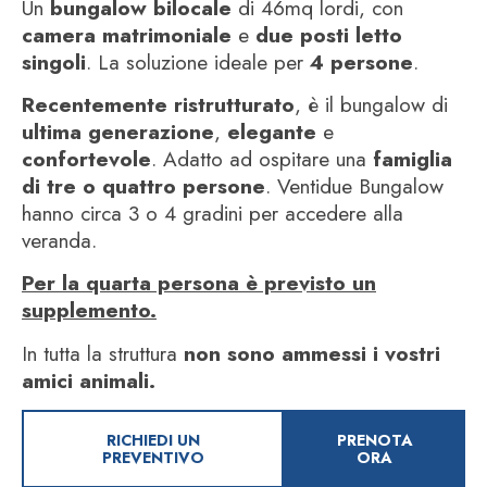
Un
bungalow bilocale
di 46mq lordi, con
camera matrimoniale
e
due posti letto
singoli
. La soluzione ideale per
4 persone
.
Recentemente ristrutturato
, è il bungalow di
ultima generazione
,
elegante
e
confortevole
. Adatto ad ospitare una
famiglia
di tre o quattro persone
. Ventidue Bungalow
hanno circa 3 o 4 gradini per accedere alla
veranda.
Per la quarta persona è previsto un
supplemento.
In tutta la struttura
non sono ammessi i vostri
amici animali.
RICHIEDI UN
PRENOTA
PREVENTIVO
ORA