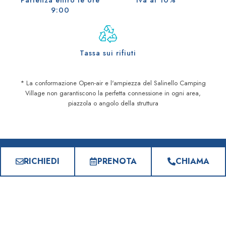
9:00
Tassa sui rifiuti
* La conformazione Open-air e l'ampiezza del Salinello Camping
Village non garantiscono la perfetta connessione in ogni area,
piazzola o angolo della struttura
RICHIEDI
PRENOTA
CHIAMA
DOMANDE FREQUENTI
Tutto quello che c'è da
sapere