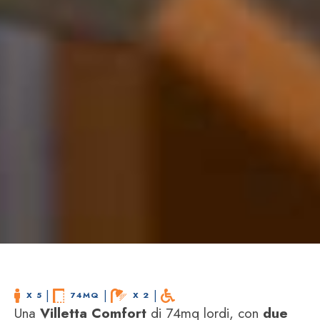
 | 
 | 
 | 
X 5
74MQ
X 2
Una
Villetta Comfort
di 74mq lordi, con
due