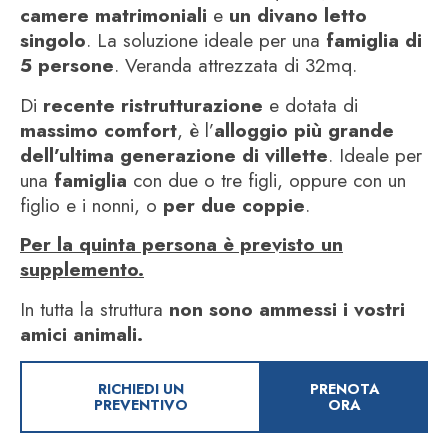
camere matrimoniali
e
un
divano letto
singolo
. La soluzione ideale per una
famiglia di
5 persone
.
Veranda attrezzata di 32mq.
Di
recente ristrutturazione
e dotata di
massimo comfort
, è l’
alloggio più grande
dell’ultima generazione di villette
. Ideale per
una
famiglia
con due o tre figli, oppure con un
figlio e i nonni, o
per due coppie
.
Per la quinta persona è previsto un
supplemento.
In tutta la struttura
non sono ammessi i vostri
amici animali.
RICHIEDI UN
PRENOTA
PREVENTIVO
ORA