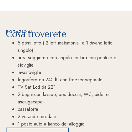
Cosa troverete
DOTAZIONI
5 posti letto ( 2 letti matrimoniali e 1 divano letto
singolo)
area soggiorno con angolo cottura con pentole e
stoviglie
lavastoviglie
frigorifero da 240 lt. con freezer separato
TV Sat Lcd da 22″
2 bagni con lavabo, box doccia, WC, bidet e
asciugacapelli
cassaforte
2 verande arredate
1 posto auto a fianco dell’alloggio