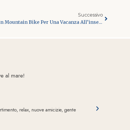
Successivo
Gli Itinerari In Bicicletta O In Mountain Bike Per Una Vacanza All’insegna Del Cicloturismo In Abruzzo.
ve al mare!
I BIMBI SE
vertimento, relax, nuove amicizie, gente
Siamo tornati 
sempre conten
FACEBOOK