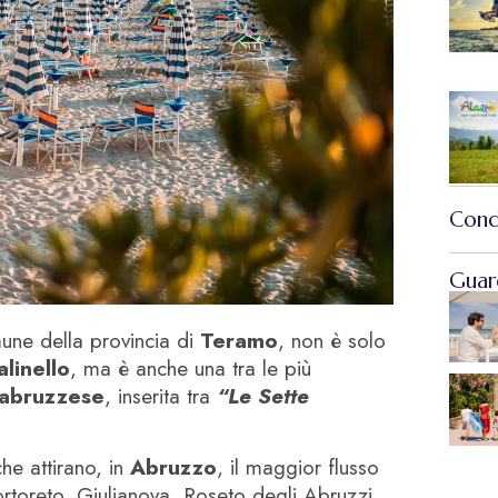
Cond
Guard
une della provincia di
Teramo
, non è solo
alinello
, ma è anche una tra le più
 abruzzese
, inserita tra
“Le Sette
che attirano, in
Abruzzo
, il maggior flusso
Tortoreto, Giulianova, Roseto degli Abruzzi,