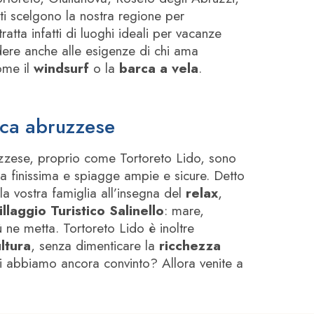
sti scelgono la nostra regione per
tratta infatti di luoghi ideali per vacanze
dere anche alle esigenze di chi ama
me il
windsurf
o la
barca a vela
.
tica abruzzese
uzzese, proprio come Tortoreto Lido, sono
a finissima e spiagge ampie e sicure. Detto
la vostra famiglia all’insegna del
relax
,
illaggio Turistico Salinello
: mare,
 ne metta. Tortoreto Lido è inoltre
ultura
, senza dimenticare la
ricchezza
vi abbiamo ancora convinto? Allora venite a