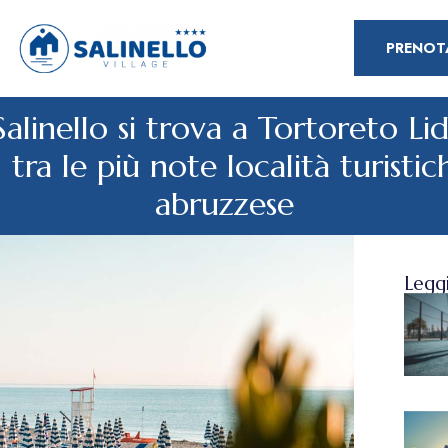
PRENOT
 Salinello si trova a Tortoreto Li
 tra le più note località turisti
abruzzese
Leggi 