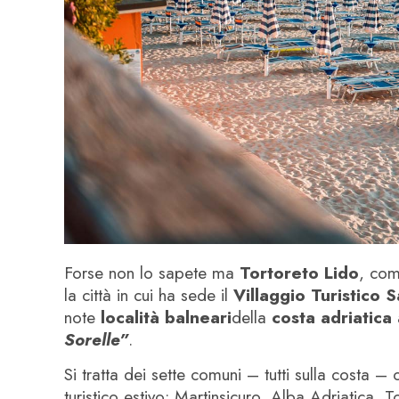
Forse non lo sapete ma
Tortoreto Lido
, com
la città in cui ha sede il
Villaggio Turistico S
note
località balneari
della
costa adriatica
Sorelle”
.
Si tratta dei sette comuni – tutti sulla costa – 
turistico estivo: Martinsicuro, Alba Adriatica, 