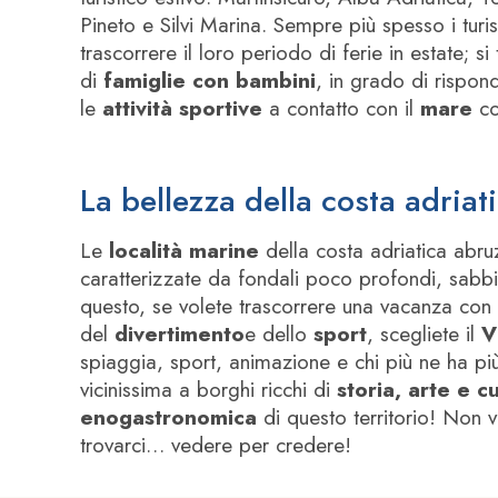
Pineto e Silvi Marina. Sempre più spesso i turi
trascorrere il loro periodo di ferie in estate; si 
di
famiglie con bambini
, in grado di rispon
le
attività sportive
a contatto con il
mare
co
La bellezza della costa adria
Le
località marine
della costa adriatica abr
caratterizzate da fondali poco profondi, sabbi
questo, se volete trascorrere una vacanza con 
del
divertimento
e dello
sport
, scegliete il
V
spiaggia, sport, animazione e chi più ne ha più
vicinissima a borghi ricchi di
storia, arte e c
enogastronomica
di questo territorio! Non 
trovarci… vedere per credere!